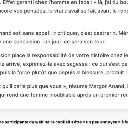
ffet garanti chez l’homme en face : « là, j’ai du boulo
ore vos pensées, le vrai travail se fait avant le r
nd est sans appel : « critiquer, c’est castrer ». Mêm
e une conclusion : un jour, ce sera son tour.
ion place la responsabilité de votre histoire chez le
cile arrive, exprimez-le avec sagesse : ce qui s’est 
uis la force plutôt que depuis la blessure, produit l’
ut qu’il parle plus que vous », résume Margot Anand
a qui rend une femme inoubliable après un premier r
Une participante du webinaire confiait s’être « un peu ennuyée » à 