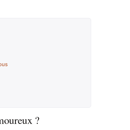
vous
amoureux ?